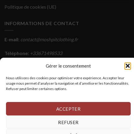
Politique de cookies (UE)
INFORMATIONS DE CONTACT
E-mail:
contact@moshpitclothing.fr
Téléphone:
+33671498533
Gérer le consentement
Adresse:
32 Boulevard domenoves, 34750 Villeneuve les
Maguelone
Nous utilisons des cookies pour optimiser votre expérience. Accepter leur
usage nous permet d’analyser la navigation et d’améliorer les fonctionnalités.
Photographe: Marine SIMI
Refuser peut limiter certaines options.
ACCEPTER
REFUSER