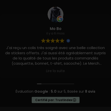
Mo Bo
il y a 6 mois
J'ai reçu un colis très soigné avec une belle collection
de stickers offerts. J'ai aussi été agréablement surpris
de la qualité de tous les produits commandés
(casquette, bonnet, t-shirt, sacoche). Le Merch
Moshpit est vraiment excellent ! J'ai adoré mon
Lire la suite
unboxing. Stay brutal !
Évaluation
Google
:
5.0
sur 5,
Basée sur
8 avis
Certifié par: Trustindex